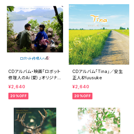
CDアルバム・映画「ロボット
CDアルバム「Tina」／安生
修理人のAi（愛）」オリジナル
正人&Yuusuke
サウンドトラック
¥2,640
¥2,640
20%OFF
20%OFF