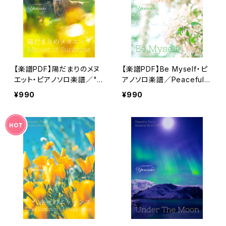
【楽譜PDF】陽だまりのメヌ
【楽譜PDF】Be Myself・ピ
エット・ピアノソロ楽譜／"M
アノソロ楽譜／Peaceful P
inuet of Sunshine" Peac
iano Musical Score 007
¥990
¥990
eful Piano Musical Scor
e 008