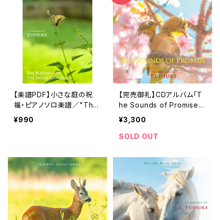
【楽譜PDF】小さな庭の祝
【完売御礼】CDアルバム「T
福・ピアノソロ楽譜／"The
he Sounds of Promise」-
Blessings of The Small
Peaceful Piano Series-
¥990
¥3,300
Garden" Peaceful Piano
／Yuusuke
Musical Score 009
SOLD OUT