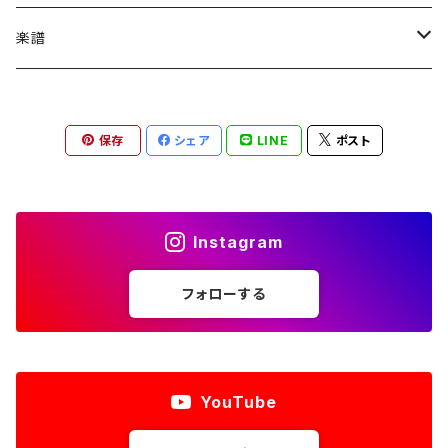
部屋でゆっくりしたい時に
アイリッシュフルート
楽譜
心を開くのが怖い時に、安心を感じたい時に
ガットギター（クラシックギター）
Yuusuke (Piano Score)
保存
シェア
LINE
ポスト
デジタル楽譜（ PDF）
瞑想したい時に
フルート
Instagram
フォローする
YouTube