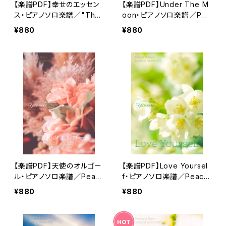
【楽譜PDF】幸せのエッセン
【楽譜PDF】Under The M
ス・ピアノソロ楽譜／"The
oon・ピアノソロ楽譜／Pea
Essence of Happiness"
ceful Piano Musical Sco
¥880
¥880
Peaceful Piano Musical
re 005
Score 006
【楽譜PDF】天使のオルゴー
【楽譜PDF】Love Yoursel
ル・ピアノソロ楽譜／Peac
f・ピアノソロ楽譜／Peacef
eful Piano Musical Scor
ul Piano Musical Score
¥880
¥880
e 004
003