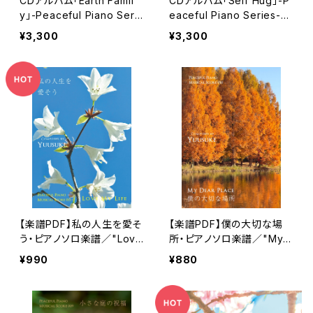
CDアルバム「Earth Famil
CDアルバム「Self Hug」-P
y」-Peaceful Piano Seri
eaceful Piano Series-／
es-／Yuusuke
Yuusuke
¥3,300
¥3,300
【楽譜PDF】私の人生を愛そ
【楽譜PDF】僕の大切な場
う・ピアノソロ楽譜／"Love
所・ピアノソロ楽譜／"My
My Life" Peaceful Piano
Dear Place" Peaceful Pi
¥990
¥880
Musical Score 011
ano Musical Score 010