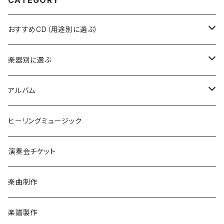
CATEGORY
おすすめCD（用途別に選ぶ）
自分の気持ちと向き合いたい時に
楽器別に選ぶ
デトックスしたい時に
ピアノ
アルバム
ゆったり眠りたい時に
クリスタルボウル
Peaceful Music ピースフルピアノ
ヒーリングミュージック
ワクワクしたい時に
ケルティックハープ（アイリッシュハープ）
with 安生正人
演奏会チケット
車のBGMに
ハープ（ヴァーチャル音源）
ヴォーカル
楽曲制作
幸せを引き寄せたい時に
ストリングス（弦楽器・ヴァーチャル音源）
Soundtrack サウンドトラック
楽譜製作