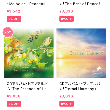
t Melodies」-Peaceful Pi
ム「The Best of Peacefu
ano Series-／Yuusuke
l Piano」／Yuusuke
¥3,542
¥3,036
8%OFF
8%OFF
CDアルバム・ピアノアルバ
CDアルバム・ピアノアルバ
ム「The Essence of Hap
ム「Eternal Harmony」／Y
piness」／Yuusuke
uusuke
¥3,036
¥3,036
8%OFF
8%OFF