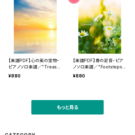
【楽譜PDF】心の奥の宝物・
【楽譜PDF】春の足音・ピア
ピアノソロ楽譜／"Treasur
ノソロ楽譜／"Footsteps
e in My Heart" Peaceful
of Spring "Peaceful Pia
¥880
¥880
Piano Musical Score 00
no Musical Score 001
2
もっと見る