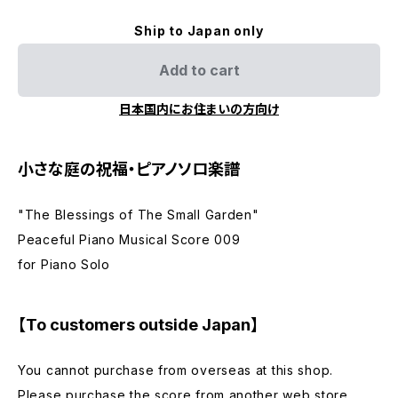
Ship to Japan only
Add to cart
日本国内にお住まいの方向け
小さな庭の祝福・ピアノソロ楽譜
"The Blessings of The Small Garden"
Peaceful Piano Musical Score 009
for Piano Solo
【To customers outside Japan】
You cannot purchase from overseas at this shop.
Please purchase the score from another web store.