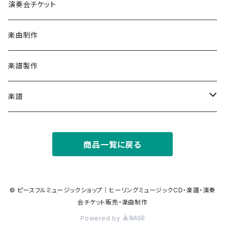
ワクワクしたい時に
ケルティックハープ（アイリッシュハープ）
with 安生正人
演奏会チケット
車のBGMに
ハープ（ヴァーチャル音源）
ヴォーカル
楽曲制作
幸せを引き寄せたい時に
ストリングス（弦楽器・ヴァーチャル音源）
Soundtrack サウンドトラック
楽譜製作
部屋でゆっくりしたい時に
アイリッシュフルート
楽譜
心を開くのが怖い時に、安心を感じたい時に
ガットギター（クラシックギター）
Yuusuke (Piano Score)
商品一覧に戻る
デジタル楽譜（ PDF）
瞑想したい時に
フルート
© ピースフルミュージックショップ｜ヒーリングミュージックCD・楽譜・演奏
会チケット販売・楽曲制作
Powered by