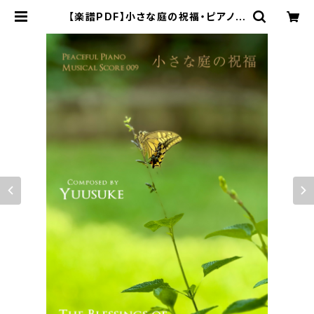
【楽譜PDF】小さな庭の祝福・ピアノソ
ロ楽譜／"The Blessings of The
Small Garden" Peaceful Pian
o Musical Score 009 | ピースフ
ルミュージックショップ｜ヒーリング
ミュージックCD・楽譜・演奏会チケッ
ト販売・楽曲制作