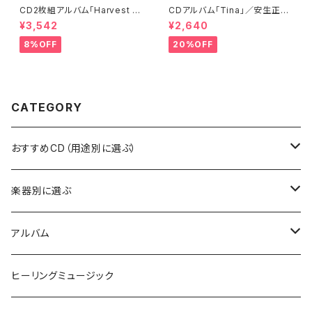
CD2枚組アルバム「Harvest M
CDアルバム「Tina」／安生正人
elodies」-Peaceful Piano S
&Yuusuke
¥3,542
¥2,640
eries-／Yuusuke
8%OFF
20%OFF
CATEGORY
おすすめCD（用途別に選ぶ）
自分の気持ちと向き合いたい時に
楽器別に選ぶ
デトックスしたい時に
ピアノ
アルバム
ゆったり眠りたい時に
クリスタルボウル
Peaceful Music ピースフルピアノ
ヒーリングミュージック