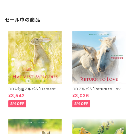
l Piano Musical Score 006
セール中の商品
CD2枚組アルバム「Harvest M
CDアルバム「Return to Love」
elodies」-Peaceful Piano S
-Peaceful Piano Series-／
¥3,542
¥3,036
eries-／Yuusuke
Yuusuke
8%OFF
8%OFF