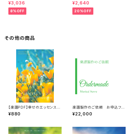
he Best of Peaceful Pian
人のAi（愛）」オリジナルサウンド
¥3,036
¥2,640
o」／Yuusuke
トラック
8%OFF
20%OFF
その他の商品
【楽譜PDF】幸せのエッセンス・
楽譜製作のご依頼 お申込フォ
ピアノソロ楽譜／"The Essen
ーム
¥880
¥22,000
ce of Happiness" Peacefu
l Piano Musical Score 006