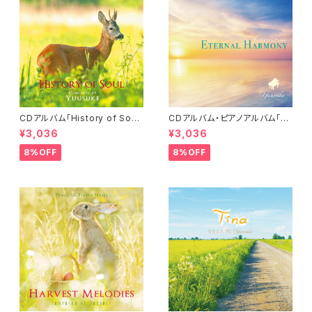
CDアルバム「History of Sou
CDアルバム・ピアノアルバム「Et
l」-Peaceful Piano Series-
ernal Harmony」／Yuusuke
¥3,036
¥3,036
／Yuusuke
8%OFF
8%OFF