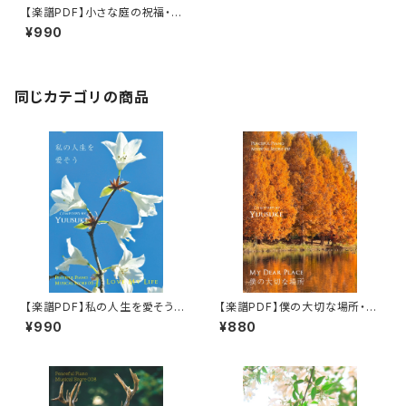
【楽譜PDF】小さな庭の祝福・ピ
アノソロ楽譜／"The Blessing
¥990
s of The Small Garden" Pe
aceful Piano Musical Scor
e 009
同じカテゴリの商品
【楽譜PDF】私の人生を愛そう・
【楽譜PDF】僕の大切な場所・ピ
ピアノソロ楽譜／"Love My Li
アノソロ楽譜／"My Dear Plac
¥990
¥880
fe" Peaceful Piano Musica
e" Peaceful Piano Musical
l Score 011
Score 010