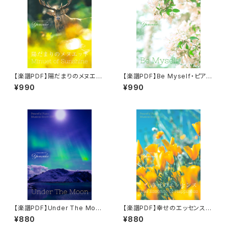
【楽譜PDF】陽だまりのメヌエッ
【楽譜PDF】Be Myself・ピアノ
ト・ピアノソロ楽譜／"Minuet o
ソロ楽譜／Peaceful Piano M
¥990
¥990
f Sunshine" Peaceful Pian
usical Score 007
o Musical Score 008
【楽譜PDF】Under The Moo
【楽譜PDF】幸せのエッセンス・
n・ピアノソロ楽譜／Peaceful
ピアノソロ楽譜／"The Essen
¥880
¥880
Piano Musical Score 005
ce of Happiness" Peacefu