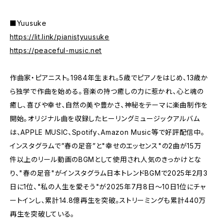
■Yuusuke
https://lit.link/pianistyuusuke
https://peaceful-music.net
作曲家・ピアニスト。1984年生まれ。5歳でピアノをはじめ、13歳か
ら独学で作曲を始める。音楽の持つ癒しの力に惹かれ、心と魂の
癒し、喜びや幸せ、自然の美や豊かさ、神秘をテーマに楽曲制作を
開始。オリジナル曲を収録したヒーリングミュージックアルバム
は、APPLE MUSIC、Spotify、Amazon Music等で好評配信中。
インスタグラムで”春の足音”と"幸せのエッセンス"の2曲が15万
件以上のリール動画のBGMとして使用され人気のきっかけとな
り、"春の足音"がインスタグラム日本トレンドBGMで2025年2月3
日に1位、"私の人生を愛そう"が2025年7月8日〜10日1位にチャ
ートインし、累計14.8億再生を突破。ストリーミングも累計440万
再生を突破している。