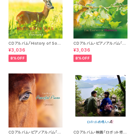
CDアルバム「History of Sou
CDアルバム・ピアノアルバム「T
l」-Peaceful Piano Series-
he Essence of Happiness」
¥3,036
¥3,036
／Yuusuke
／Yuusuke
8%OFF
8%OFF
CDアルバム・ピアノアルバム「T
CDアルバム・映画「ロボット修理