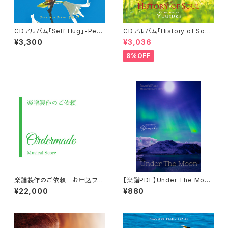
CDアルバム「Self Hug」-Peac
CDアルバム「History of Sou
eful Piano Series-／Yuusu
l」-Peaceful Piano Series-
¥3,300
¥3,036
ke
／Yuusuke
8%OFF
楽譜製作のご依頼 お申込フォ
【楽譜PDF】Under The Moo
ーム
n・ピアノソロ楽譜／Peaceful
¥22,000
¥880
Piano Musical Score 005