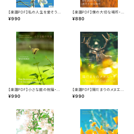
【楽譜PDF】私の人生を愛そう・
【楽譜PDF】僕の大切な場所・ピ
ピアノソロ楽譜／"Love My Li
アノソロ楽譜／"My Dear Plac
¥990
¥880
fe" Peaceful Piano Musica
e" Peaceful Piano Musical
l Score 011
Score 010
【楽譜PDF】小さな庭の祝福・ピ
【楽譜PDF】陽だまりのメヌエッ
アノソロ楽譜／"The Blessing
ト・ピアノソロ楽譜／"Minuet o
¥990
¥990
s of The Small Garden" Pe
f Sunshine" Peaceful Pian
aceful Piano Musical Scor
o Musical Score 008
e 009