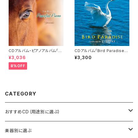
CDアルバム・ピアノアルバム「T
CDアルバム「Bird Paradise」-
he Best of Peaceful Pian
Peaceful Piano Series-／Y
¥3,036
¥3,300
o」／Yuusuke
uusuke
8%OFF
CATEGORY
おすすめCD（用途別に選ぶ）
自分の気持ちと向き合いたい時に
楽器別に選ぶ