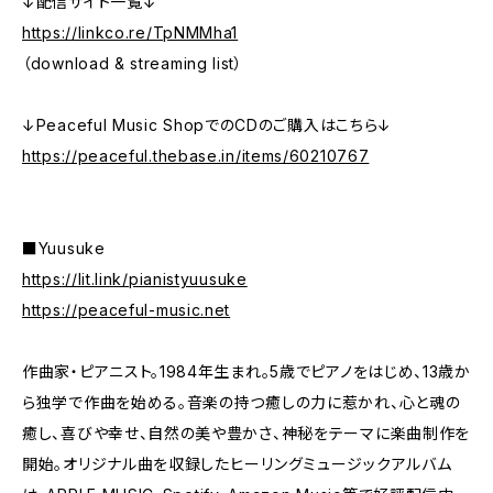
↓配信サイト一覧↓
https://linkco.re/TpNMMha1
（download & streaming list）
↓Peaceful Music ShopでのCDのご購入はこちら↓
https://peaceful.thebase.in/items/60210767
■Yuusuke
https://lit.link/pianistyuusuke
https://peaceful-music.net
作曲家・ピアニスト。1984年生まれ。5歳でピアノをはじめ、13歳か
ら独学で作曲を始める。音楽の持つ癒しの力に惹かれ、心と魂の
癒し、喜びや幸せ、自然の美や豊かさ、神秘をテーマに楽曲制作を
開始。オリジナル曲を収録したヒーリングミュージックアルバム