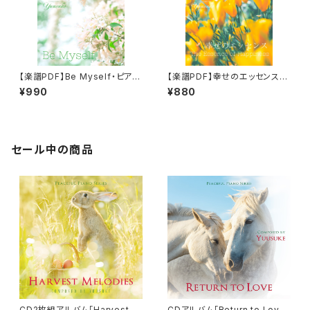
【楽譜PDF】Be Myself・ピアノ
【楽譜PDF】幸せのエッセンス・
ソロ楽譜／Peaceful Piano M
ピアノソロ楽譜／"The Essen
¥990
¥880
usical Score 007
ce of Happiness" Peacefu
l Piano Musical Score 006
セール中の商品
CD2枚組アルバム「Harvest M
CDアルバム「Return to Love」