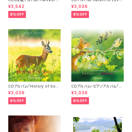
elodies」-Peaceful Piano S
-Peaceful Piano Series-／
¥3,542
¥3,036
eries-／Yuusuke
Yuusuke
8%OFF
8%OFF
CDアルバム「History of Sou
CDアルバム・ピアノアルバム「T
l」-Peaceful Piano Series-
he Essence of Happiness」
¥3,036
¥3,036
／Yuusuke
／Yuusuke
8%OFF
8%OFF