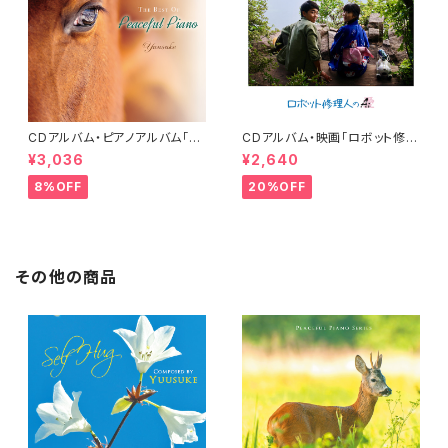
CDアルバム・ピアノアルバム「T
CDアルバム・映画「ロボット修理
he Best of Peaceful Pian
人のAi（愛）」オリジナルサウンド
¥3,036
¥2,640
o」／Yuusuke
トラック
8%OFF
20%OFF
その他の商品