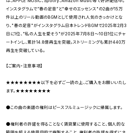
は、APPLE MUSIC、Spotify、Amazon Music等で好評配信中。
インスタグラムで”春の足音”と"幸せのエッセンス"の2曲が15万
件以上のリール動画のBGMとして使用され人気のきっかけとな
り、"春の足音"がインスタグラム日本トレンドBGMで2025年2月3
日に1位、"私の人生を愛そう"が2025年7月8日〜10日1位にチャ
ートインし、累計14.8億再生を突破。ストリーミングも累計440万
再生を突破している。
【ご案内・注意事項】
★★★★★★★★以下を必ずご一読の上、ご購入をお願いいたし
ます。★★★★★★★★
●この曲の楽譜の権利はピースフルミュージックに帰属します。
●権利者の許諾を得ることなく賃貸業に使用すること、個人的な
範囲を超える使用目的で複製すること、権利者の許諾を得ずにネ