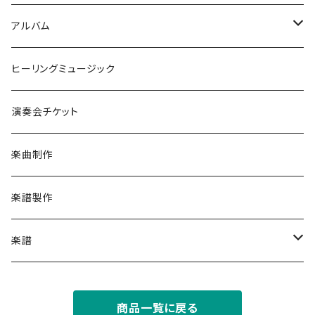
デトックスしたい時に
ピアノ
アルバム
ゆったり眠りたい時に
クリスタルボウル
Peaceful Music ピースフルピアノ
ヒーリングミュージック
ワクワクしたい時に
ケルティックハープ（アイリッシュハープ）
with 安生正人
演奏会チケット
車のBGMに
ハープ（ヴァーチャル音源）
ヴォーカル
楽曲制作
幸せを引き寄せたい時に
ストリングス（弦楽器・ヴァーチャル音源）
Soundtrack サウンドトラック
楽譜製作
部屋でゆっくりしたい時に
アイリッシュフルート
楽譜
心を開くのが怖い時に、安心を感じたい時に
ガットギター（クラシックギター）
Yuusuke (Piano Score)
商品一覧に戻る