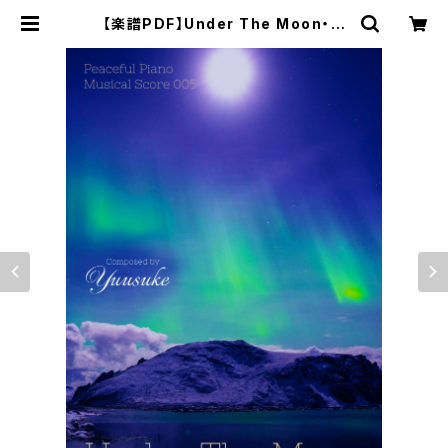
【楽譜PDF】Under The Moon・ピ
アノソロ楽譜／Peaceful Piano M
usical Score 005 | ピースフルミ
ュージックショップ｜ヒーリングミュ
ージックCD・楽譜・演奏会チケット販
売・楽曲制作