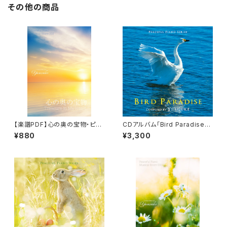
その他の商品
【楽譜PDF】心の奥の宝物・ピア
CDアルバム「Bird Paradise」-
ノソロ楽譜／"Treasure in My
Peaceful Piano Series-／Y
¥880
¥3,300
Heart" Peaceful Piano Mus
uusuke
ical Score 002