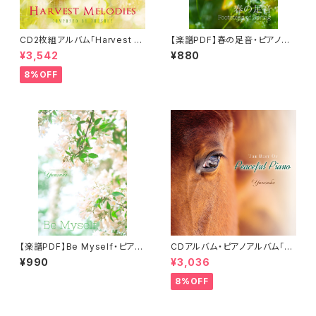
CD2枚組アルバム「Harvest M
【楽譜PDF】春の足音・ピアノソ
elodies」-Peaceful Piano S
ロ楽譜／"Footsteps of Spri
¥3,542
¥880
eries-／Yuusuke
ng "Peaceful Piano Musica
l Score 001
8%OFF
【楽譜PDF】Be Myself・ピアノ
CDアルバム・ピアノアルバム「T
ソロ楽譜／Peaceful Piano M
he Best of Peaceful Pian
¥990
¥3,036
usical Score 007
o」／Yuusuke
8%OFF