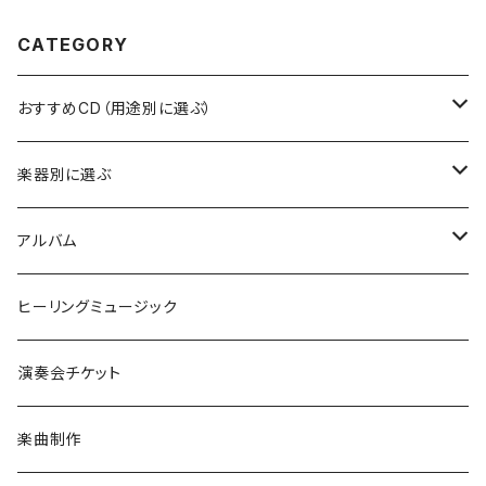
CATEGORY
おすすめCD（用途別に選ぶ）
自分の気持ちと向き合いたい時に
楽器別に選ぶ
デトックスしたい時に
ピアノ
アルバム
ゆったり眠りたい時に
クリスタルボウル
Peaceful Music ピースフルピアノ
ヒーリングミュージック
ワクワクしたい時に
ケルティックハープ（アイリッシュハープ）
with 安生正人
演奏会チケット
車のBGMに
ハープ（ヴァーチャル音源）
ヴォーカル
楽曲制作