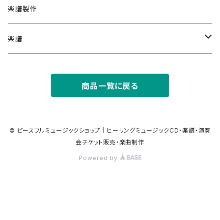
幸せを引き寄せたい時に
ストリングス（弦楽器・ヴァーチャル音源）
Soundtrack サウンドトラック
楽譜製作
部屋でゆっくりしたい時に
アイリッシュフルート
楽譜
心を開くのが怖い時に、安心を感じたい時に
ガットギター（クラシックギター）
Yuusuke (Piano Score)
商品一覧に戻る
デジタル楽譜（ PDF）
瞑想したい時に
フルート
© ピースフルミュージックショップ｜ヒーリングミュージックCD・楽譜・演奏
会チケット販売・楽曲制作
Powered by