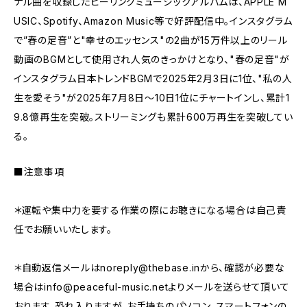
ナル曲を収録したヒーリングミュージックアルバムは、APPLE M
USIC、Spotify、Amazon Music等で好評配信中。インスタグラム
で”春の足音”と"幸せのエッセンス"の2曲が15万件以上のリール
動画のBGMとして使用され人気のきっかけとなり、"春の足音"が
インスタグラム日本トレンドBGMで2025年2月3日に1位、"私の人
生を愛そう"が2025年7月8日〜10日1位にチャートインし、累計1
9.8億再生を突破。ストリーミングも累計600万再生を突破してい
る。
■注意事項
＊運転や集中力を要する作業の際にお聴きになる場合は自己責
任でお願いいたします。
＊自動返信メールは
noreply@thebase.in
から、確認が必要な
場合は
info@peaceful-music.net
よりメールを送らせて頂いて
おります。恐れ入りますが、お手持ちのパソコン、スマートフォンの