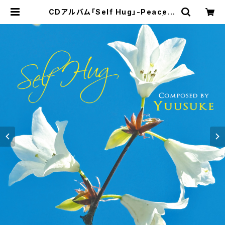
CDアルバム「Self Hug」-Peacefu
l Piano Series-／Yuusuke | ピ
ースフルミュージックショップ｜ヒー
リングミュージックCD・楽譜・演奏会
チケット販売・楽曲制作