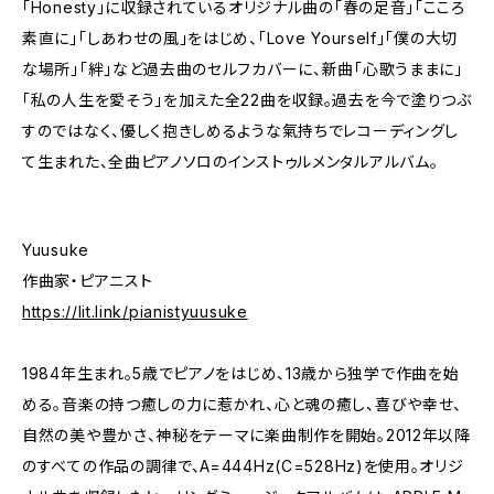
「Honesty」に収録されているオリジナル曲の「春の足音」「こころ
素直に」「しあわせの風」をはじめ、「Love Yourself」「僕の大切
な場所」「絆」など過去曲のセルフカバーに、新曲「心歌うままに」
「私の人生を愛そう」を加えた全22曲を収録。過去を今で塗りつぶ
すのではなく、優しく抱きしめるような氣持ちでレコーディングし
て生まれた、全曲ピアノソロのインストゥルメンタルアルバム。
Yuusuke
作曲家・ピアニスト
https://lit.link/pianistyuusuke
1984年生まれ。5歳でピアノをはじめ、13歳から独学で作曲を始
める。音楽の持つ癒しの力に惹かれ、心と魂の癒し、喜びや幸せ、
自然の美や豊かさ、神秘をテーマに楽曲制作を開始。2012年以降
のすべての作品の調律で、A=444Hz(C=528Hz)を使用。オリジ