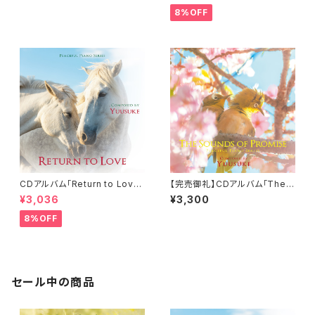
8%OFF
CDアルバム「Return to Love」
【完売御礼】CDアルバム「The S
-Peaceful Piano Series-／
ounds of Promise」-Peace
¥3,036
¥3,300
Yuusuke
ful Piano Series-／Yuusuk
e
8%OFF
セール中の商品