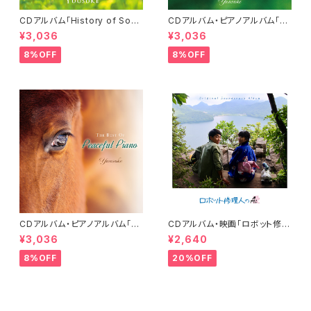
CDアルバム「History of Sou
CDアルバム・ピアノアルバム「T
l」-Peaceful Piano Series-
he Essence of Happiness」
¥3,036
¥3,036
／Yuusuke
／Yuusuke
8%OFF
8%OFF
CDアルバム・ピアノアルバム「T
CDアルバム・映画「ロボット修理
he Best of Peaceful Pian
人のAi（愛）」オリジナルサウンド
¥3,036
¥2,640
o」／Yuusuke
トラック
8%OFF
20%OFF