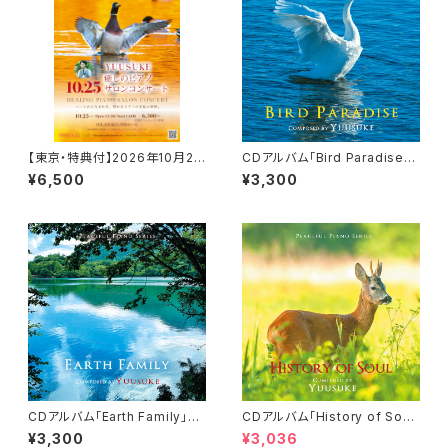
【東京・特典付】2026年10月25
CDアルバム「Bird Paradise」-
日 癒しのピアノサロンコンサー
Peaceful Piano Series-／Y
¥6,500
¥3,300
ト お申込みフォーム
uusuke
CDアルバム「Earth Family」-P
CDアルバム「History of Sou
eaceful Piano Series-／Yu
l」-Peaceful Piano Series-
¥3,300
¥3,036
usuke
／Yuusuke