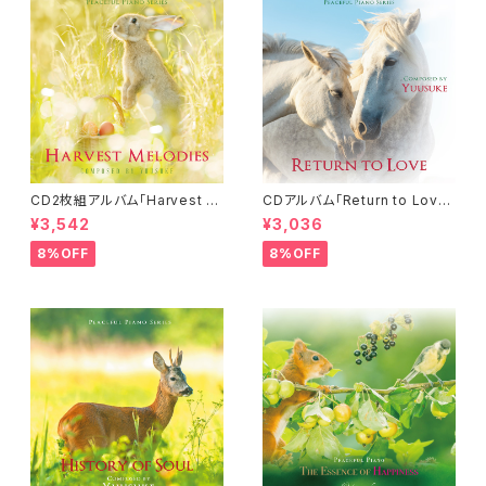
CD2枚組アルバム「Harvest M
CDアルバム「Return to Love」
elodies」-Peaceful Piano S
-Peaceful Piano Series-／
¥3,542
¥3,036
eries-／Yuusuke
Yuusuke
8%OFF
8%OFF