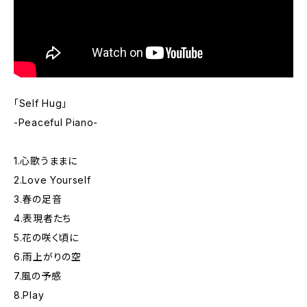
「Self Hug」
-Peaceful Piano-
1.心歌うままに
2.Love Yourself
3.春の足音
4.表現者たち
5.花の咲く頃に
6.雨上がりの空
7.風の予感
8.Play